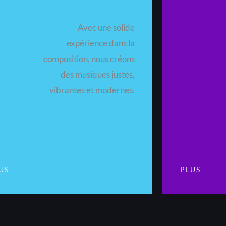
Avec une solide
expérience dans la
composition, nous créons
des musiques justes,
vibrantes et modernes.
US
PLUS