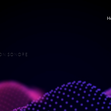
H
ION SONORE