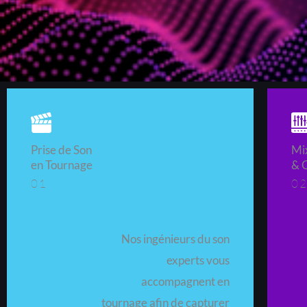
Prise de Son
Mi
en Tournage
& 
01
0
Nos ingénieurs du son
experts vous
accompagnent en
tournage afin de capturer