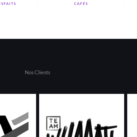
ISFAITS
CAFÉS
Nos Clients