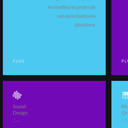
les meilleures prises de
son dans toutes les
situations.
PLUS
PL
Sound
Mu
Design
Ori
04
0