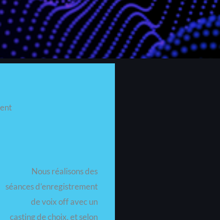
ent
Nous réalisons des
séances d’enregistrement
de voix off avec un
casting de choix, et selon