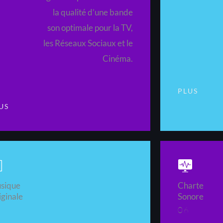
la qualité d’une bande
son optimale pour la TV,
les Réseaux Sociaux et le
Cinéma.
PLUS
US
sique
Charte
ginale
Sonore
5
06